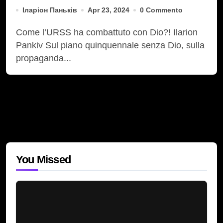
Іларіон Паньків
Apr 23, 2024
0 Commento
Come l’URSS ha combattuto con Dio?! Ilarion
Pankiv Sul piano quinquennale senza Dio, sulla
propaganda...
You Missed