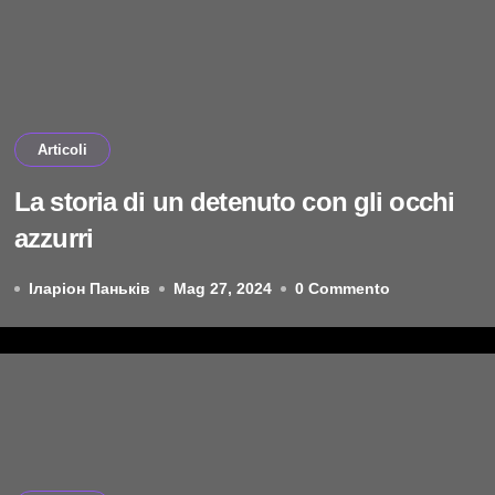
Articoli
La storia di un detenuto con gli occhi
azzurri
Іларіон Паньків
Mag 27, 2024
0 Commento