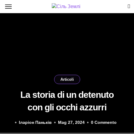
Salta
al
contenuto
Articoli
La storia di un detenuto
con gli occhi azzurri
Іларіон Паньків
Mag 27, 2024
0 Commento