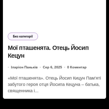
Без категорії
Мої пташенята. Отець Йосип
Кецун
Іларіон Паньків
Сер 6, 2025
0 Коментар
«Мої пташенята». Отець Йосип Кицун Пам’яті
забутого героя отця Йосипа Кецуна – батька,
священника і...