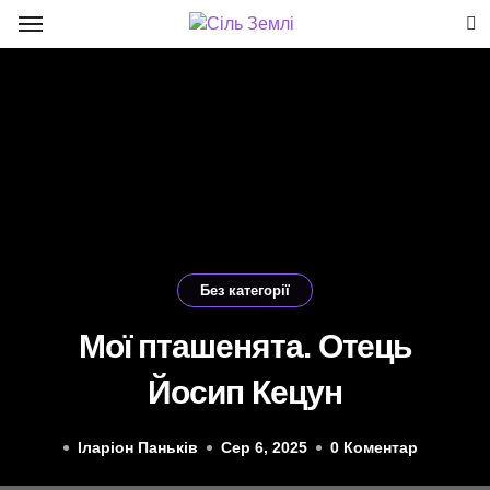
Перейти
до
вмісту
Без категорії
Мої пташенята. Отець
Йосип Кецун
Іларіон Паньків
Сер 6, 2025
0 Коментар