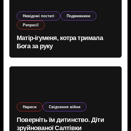
Невідомі постаті
Подвижники
Репресії
Матір-ігуменя, котра тримала
Бога за руку
Нариси
Свідчення війни
Поверніть їм дитинство. Діти
зруйнованої Салтівки