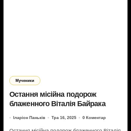
Мученики
Остання місійна подорож
блаженного Віталія Байрака
Іларіон Паньків
Тра 16, 2025
0 Коментар
Остання місійна подорож блаженного Віталія