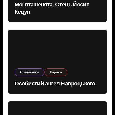
Мої пташенята. Отець Йосип
Кецун
Cтигматики
Нариси
Особистий ангел Навроцького