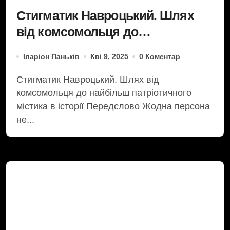
Стигматик Навроцький. Шлях
від комсомольця до
найпатріотичнішого містика в
Іларіон Паньків
Кві 9, 2025
0 Коментар
історії
Стигматик Навроцький. Шлях від
комсомольця до найбільш патріотичного
містика в історії Передслово Жодна персона
не...