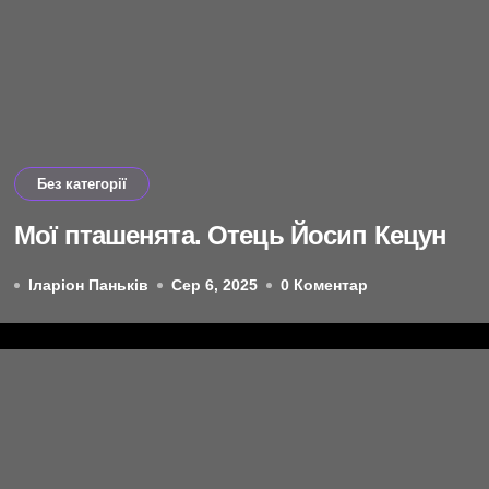
Без категорії
Мої пташенята. Отець Йосип Кецун
Іларіон Паньків
Сер 6, 2025
0 Коментар