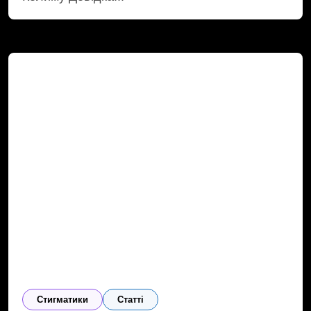
Cтигматики
Статті