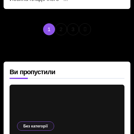
Пагінація
1
2
3
записів
Ви пропустили
Без категорії