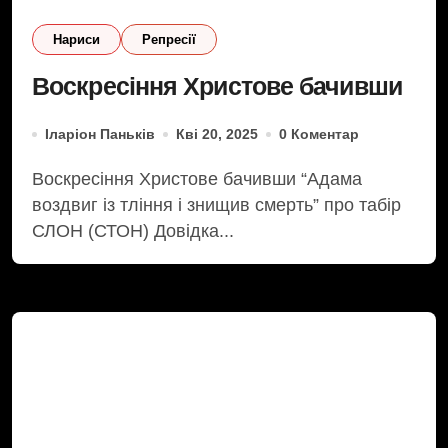
Нариси
Репресії
Воскресіння Христове бачивши
Іларіон Паньків
Кві 20, 2025
0 Коментар
Воскресіння Христове бачивши “Адама
воздвиг із тління і знищив смерть” про табір
СЛОН (СТОН) Довідка...