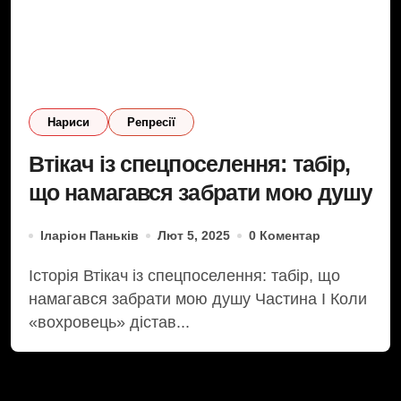
Нариси
Репресії
Втікач із спецпоселення: табір,
що намагався забрати мою душу
Іларіон Паньків
Лют 5, 2025
0 Коментар
Історія Втікач із спецпоселення: табір, що
намагався забрати мою душу Частина І Коли
«вохровець» дістав...