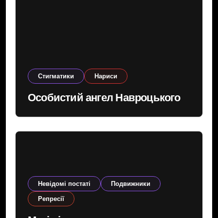
Cтигматики
Нариси
Особистий ангел Навроцького
Невідомі постаті
Подвижники
Репресії