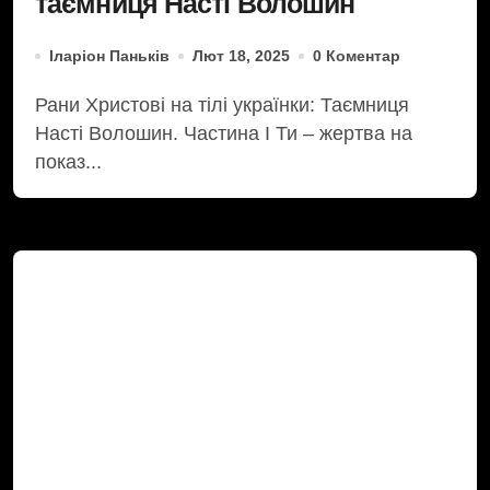
таємниця Насті Волошин
Іларіон Паньків
Лют 18, 2025
0 Коментар
Рани Христові на тілі українки: Таємниця
Насті Волошин. Частина І Ти – жертва на
показ...