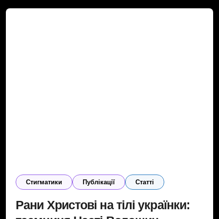
Cтигматики
Публікації
Статті
Рани Христові на тілі українки: