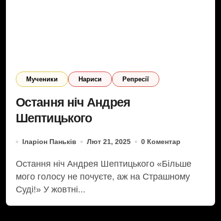
Мученики
Нариси
Репресії
Остання ніч Андрея
Шептицького
Іларіон Паньків
Лют 21, 2025
0 Коментар
Остання ніч Андрея Шептицького «Більше
мого голосу не почуєте, аж на Страшному
Суді!» У жовтні...