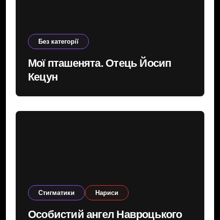
Без категорії
Мої пташенята. Отець Йосип
Кецун
Cтигматики
Нариси
Особистий ангел Навроцького