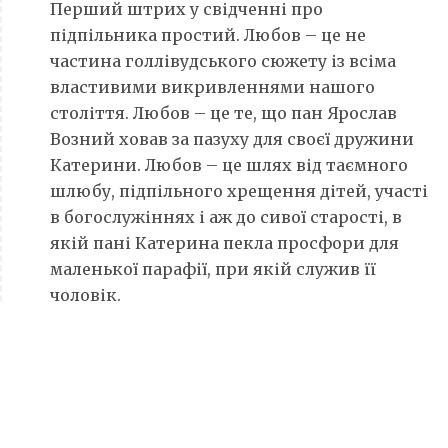
Перший штрих у свідченні про
підпільника простий. Любов – це не
частина голлівудського сюжету із всіма
властивими викривленнями нашого
століття. Любов – це те, що пан Ярослав
Возний ховав за пазуху для своєї дружини
Катерини. Любов – це шлях від таємного
шлюбу, підпільного хрещення дітей, участі
в богослужіннях і аж до сивої старості, в
якій пані Катерина пекла просфори для
маленької парафії, при якій служив її
чоловік.
Тож перше, про що варто розказати, – це
любов.